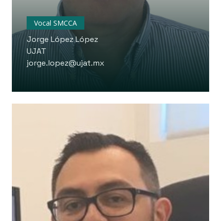
Vocal SMCCA
Jorge López López
UJAT
jorge.lopez@ujat.mx