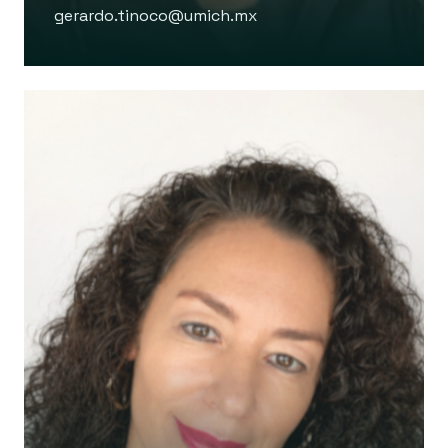
gerardo.tinoco@umich.mx