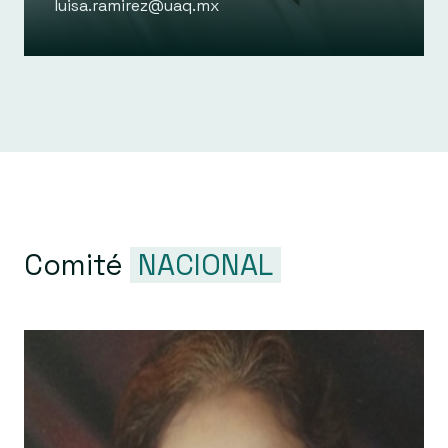
luisa.ramirez@uaq.mx
Comité
NACIONAL