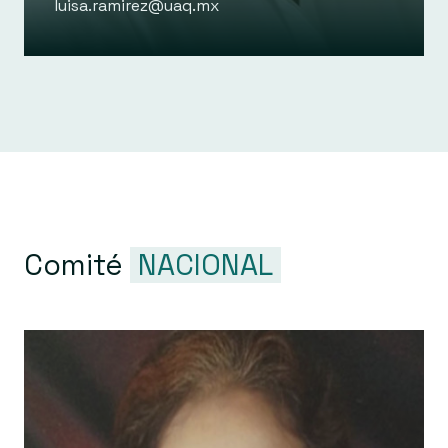
luisa.ramirez@uaq.mx
Comité
NACIONAL