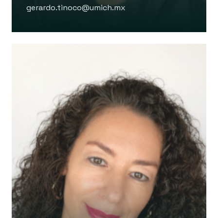
gerardo.tinoco@umich.mx