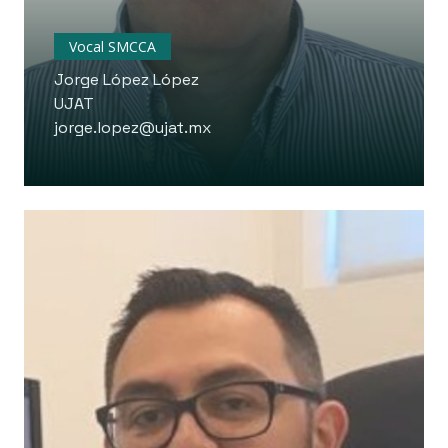
Vocal SMCCA
Jorge López López
UJAT
jorge.lopez@ujat.mx